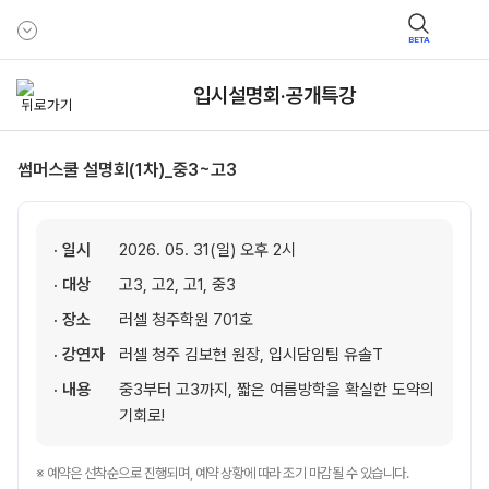
BETA
입시설명회·공개특강
썸머스쿨 설명회(1차)_중3~고3
· 일시
2026. 05. 31(일) 오후 2시
· 대상
고3, 고2, 고1, 중3
· 장소
러셀 청주학원 701호
· 강연자
러셀 청주 김보현 원장, 입시담임팀 유솔T
· 내용
중3부터 고3까지, 짧은 여름방학을 확실한 도약의
기회로!
※ 예약은 선착순으로 진행되며, 예약 상황에 따라 조기 마감될 수 있습니다.