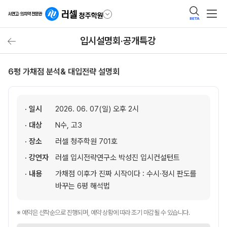
BETA
입시설명회·공개특강
6평 가채점 분석& 대입전략 설명회
· 일시
2026. 06. 07(일) 오후 2시
· 대상
N수, 고3
· 장소
러셀 청주학원 701호
· 강연자
러셀 입시전략연구소 박성진 입시컨설턴트
· 내용
가채점 이후가 진짜 시작이다 : 수시·정시 판도를
바꾸는 6평 해석법
※ 예약은 선착순으로 진행되며, 예약 상황에 따라 조기 마감될 수 있습니다.