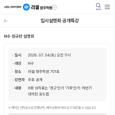
BETA
입시설명회·공개특강
N수 정규반 설명회
· 일시
2026. 07. 04(토) 오전 11시
· 대상
N수
· 장소
러셀 청주학원 701호
· 강연자
추후 공개
· 내용
6평 성적표는 '경고'인가 '기회'인가: 하반기
대역전 로드맵
※ 예약은 선착순으로 진행되며, 예약 상황에 따라 조기 마감될 수 있습니다.