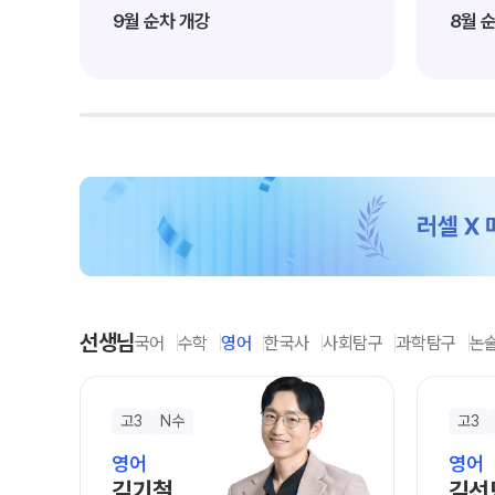
온라인 상담
9월 순차 개강
8월 
추석 집중 특강
N
방문상담 예약
원장과 소통하기
설명회·공개특강
학원 시설
위치안내
선생님
국어
수학
영어
한국사
사회탐구
과학탐구
논
고3
N수
고3
영어
영어
김기철
김선