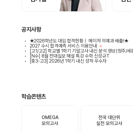
공지사항
★2026학년도 대입 합격현황｜ 메이저 의예과 배출!★
2027 수시 합격예측 서비스 이용안내
N
[고1/고2] 학교별 1학기 기말고사 내신 분석 영상(청주/세광/중여/흥
[N수] 8월 전대실모 해설 특강 수학 신성규T
[중3-고3] 2026년 1학기 내신 성적 우수자
학습콘텐츠
OMEGA

전국 대단위

모의고사
실전 모의고사