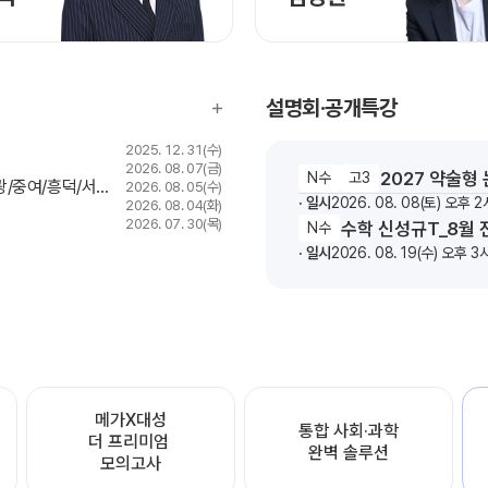
설명회·공개특강
2025. 12. 31(수)
2026. 08. 07(금)
2027 약술형
N수
고3
덕/서원/교원대부고)
2026. 08. 05(수)
일시
2026. 08. 08(토) 오후 2
2026. 08. 04(화)
2026. 07. 30(목)
수학 신성규T_8월 
N수
일시
2026. 08. 19(수) 오후 3
메가X대성

통합 사회·과학

더 프리미엄 
완벽 솔루션
모의고사