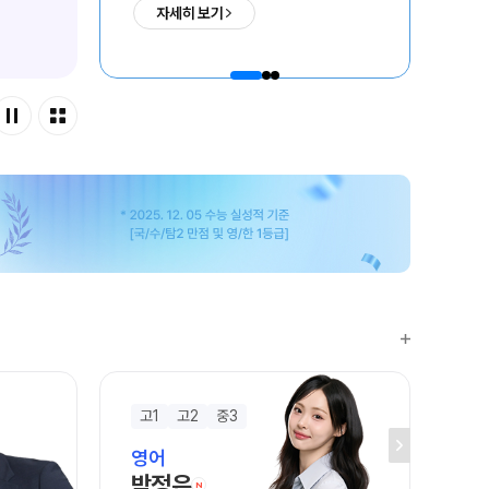
자세히 보기
ALPHA 모의고사
09. 24(목) 개강
01
 결과
수학 아이젠
통합사회·과학 학평 대비
2026년 모의고사 일정
2026 수능 적중 문항
재원생 특별 혜택
메가패스 특별 지원
메가 스마트 리포트
실시간 질문답변 앱 QUBE
고1
고2
중3
고
영어
영
박정은
정
N
신규