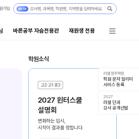
원가입
님
바른공부 자습전용관
재원생 전용
 자습전용관
재원생 전용
학원소식
자습전용관
온라인 신청
러셀 청주학원
학원 문자 알리미
편리한 온라인 서비스
서비스 등록
N수·고3
고
고2·고1·중3
N
모의고사
정규반
2027
2027 윈터스쿨 

신
변화
러셀 단과
시
재원생 콘텐츠
강사 공개선발
설명회
해
추석 집중 특강
2
 정규반
N
OMEGA 모의고사
변화하는 입시,

8월
전국 대단위 실전 모의고사
·중3
시작이 결과를 정합니다.
출제
메가X대성 더 프리미엄 모의고사
쿨
N