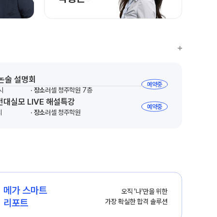
 논술 설명회
예약중
시
장소
러셀 청주학원 7층
전대실모 LIVE 해설특강
예약중
시
장소
러셀 청주학원
메가 스마트

오직 '나'만을 위한

리포트
가장 확실한 합격 솔루션