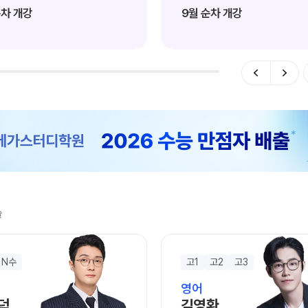
과학탐구
순차 개강
9월 순차 개강
논술
2026 입시
술
N수
고1
고2
고3
영어
덕
김영환