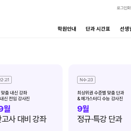
로그인
회
학원안내
단과 시간표
선생
선생님
바른공부
시스템
선생님 커리큘럼
바른공부 
2·고1
N수·고3
선생님
N수
전체
2027 N수 
맞춤 내신 강좌

최상위권 수준별 맞춤 단과

 내신 전임 강사진
& 메가스터디 수능 강사진
국어
2027 반수반
9월
9월
수학
2027 파이널
고사 대비 강좌
영어
정규·특강 단과
고3·고2·고1
N
사회탐구
2027 윈터스