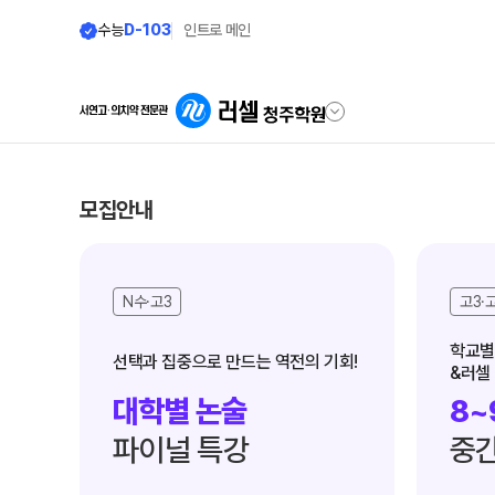
수능
D-103
인트로 메인
학원안내
단과 시간표
모집안내
원장 인사말
LIVE 단과 집단 학습 
N수·고3
고3·고
공지사항
나와 맞는 강좌 찾기
학원 소개
2026년 시간표
학교별 
&러셀
주간 식단표
8월 정규·특강 단과
대학별 논술
8~
셔틀버스 안내
대학별 논술 파이널 특강
N
파이널 특강
중간
8~9월 중간고사 대비 강좌
학원 상담
9월 정규·특강 단과
N