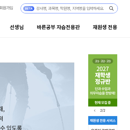
회원가입
선생님
바른공부 자습전용관
재원생 전용
2/2