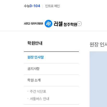
수능
D-104
인트로 메인
학원안내
원장 인
원장 인사말
공지사항
학원 소개
주간 식단표
셔틀버스 안내