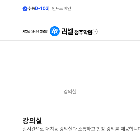
수능
D-103
인트로 메인
학원안내
단과 시간표
원장 인사말
LIVE 단과 집단 학습 
공지사항
나와 맞는 강좌 찾기
강의실
학원 소개
2026년 시간표
주간 식단표
8월 정규·특강 단과
강의실
셔틀버스 안내
대학별 논술 파이널 특강
N
실시간으로 대치동 강의실과 소통하고 현장 강의를 제공합니다
8~9월 중간고사 대비 강좌
학원 상담
9월 정규·특강 단과
N