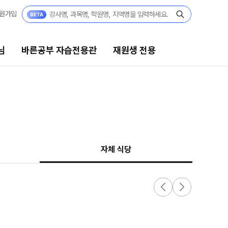
원가입
님
바른공부 자습전용관
재원생 전용
 자습전용관
재원생 전용
자습전용관
온라인 신청
편리한 온라인 서비스
자체 식당
모의고사
정규반
재원생 콘텐츠
 정규반
N
OMEGA 모의고사
전국 대단위 실전 모의고사
·중3
메가X대성 더 프리미엄 모의고사
쿨
N