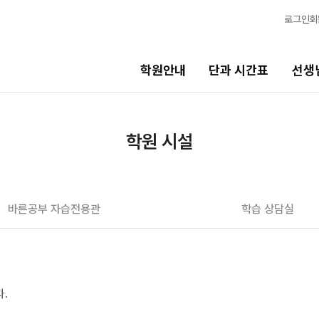
로그인
회
학원안내
단과 시간표
선생
선생님
바른공부
학원 시설
시스템
선생님 커리큘럼
바른공부 
선생님
N수
바른공부 자습전용관
학습 상담실
전체
2027 N수 
국어
2027 반수반
수학
2027 파이널
영어
고3·고2·고1
.
N
사회탐구
2027 윈터스