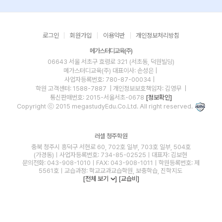
로그인
회원가입
이용약관
개인정보처리방침
메가스터디교육(주)
06643 서울 서초구 효령로 321 (서초동, 덕원빌딩)
메가스터디교육(주)
대표이사: 손성은 |
사업자등록번호: 780-87-00034
|
학원 고객센터: 1588-7887
| 개인정보보호책임자: 김영무
|
통신판매번호: 2015-서울서초-0678
[정보확인]
Copyright ⓒ 2015 megastudyEdu.Co.Ltd. All right reserved.
러셀 청주학원
충북 청주시 흥덕구 서현로 60, 702호 일부, 703호 일부, 504호
(가경동)ㅣ사업자등록번호: 734-85-02525ㅣ대표자: 김보현
문의전화: 043-908-1010ㅣFAX: 043-908-1011ㅣ학원등록번호: 제
5561호ㅣ교습과정: 학교교과교습학원, 보충학습, 진학지도
[전체 보기
]
[교습비]
blog
youtube
insta