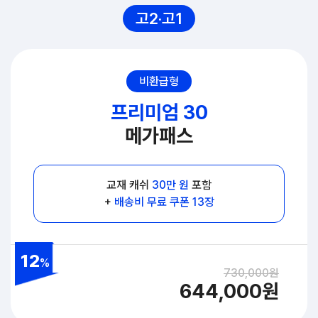
고2·고1
비환급형
프리미엄 30
메가패스
교재 캐쉬
30만 원
포함
+
배송비 무료 쿠폰 13장
12
%
730,000원
644,000원