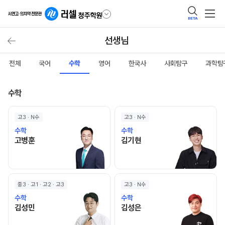
BETA
선생님
전체
국어
수학
영어
한국사
사회탐구
과학탐
수학
고3 · N수
고3 · N수
수학
수학
고병훈 선생님 홈 바로가기
김기현 선생님 홈 바로가기
고병훈
김기현
중3 · 고1 · 고2 · 고3
고3 · N수
수학
수학
김성민 선생님 홈 바로가기
김성은 선생님 홈 바로가기
김성민
김성은