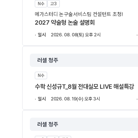
온라인 상담
N수
고3
추석 집중 특강
N
방문상담 예약
메가스터디 논구술서비스팀 컨설턴트 초청!
원장과 소통하기
2027 약술형 논술 설명회
설명회·공개특강
일시
2026. 08. 08(토) 오후 2시
학원 시설
위치안내
러셀 청주
N수
수학 신성규T_8월 전대실모 LIVE 해설특강
일시
2026. 08. 19(수) 오후 3시
러셀 청주