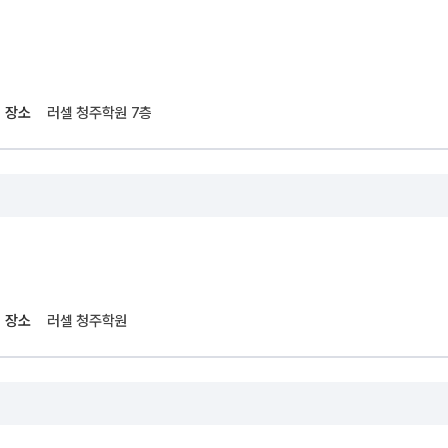
과학탐구
논술
2026 입시
장소
러셀 청주학원 7층
장소
러셀 청주학원