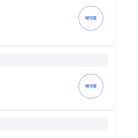
ALPHA 모의고사
 결과
수학 아이젠
예약중
통합사회·과학 학평 대비
2026년 모의고사 일정
2026 수능 적중 문항
재원생 특별 혜택
메가패스 특별 지원
메가 스마트 리포트
실시간 질문답변 앱 QUBE
예약중