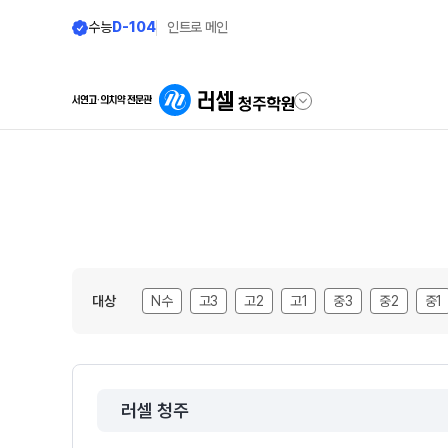
수능
D-104
인트로 메인
학원안내
단과 시간표
원장 인사말
LIVE 단과 집단 학습 
공지사항
나와 맞는 강좌 찾기
대상
N수
고3
고2
고1
중3
중2
중1
학원 소개
2026년 시간표
주간 식단표
8월 정규·특강 단과
셔틀버스 안내
대학별 논술 파이널 특강
N
러셀 청주
8~9월 중간고사 대비 강좌
학원 상담
9월 정규·특강 단과
N