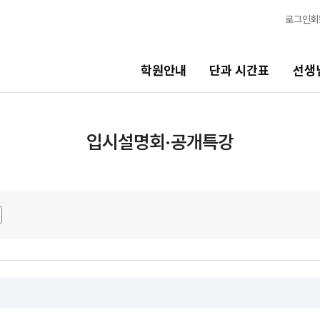
로그인
회
학원안내
단과 시간표
선생
선생님
바른공부
입시설명회·공개특강
시스템
선생님 커리큘럼
바른공부 
선생님
N수
전체
2027 N수 
국어
2027 반수반
수학
2027 파이널
영어
고3·고2·고1
N
사회탐구
2027 윈터스