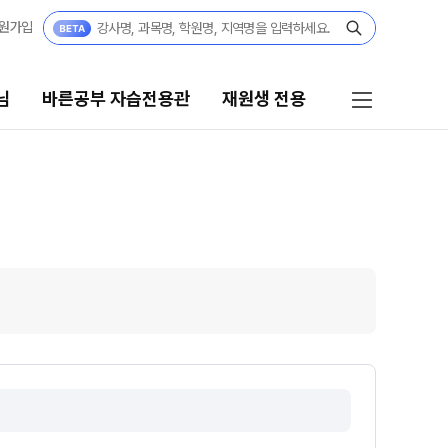
원가입
님
바른공부 자습전용관
재원생 전용
 자습전용관
재원생 전용
자습전용관
온라인 신청
편리한 온라인 서비스
모의고사
정규반
재원생 콘텐츠
 정규반
N
OMEGA 모의고사
전국 대단위 실전 모의고사
·중3
메가X대성 더 프리미엄 모의고사
쿨
N