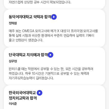
자연스럽게 상당한 공부 시간이 확보되었습니다.
세명대
한의예과
***
동덕여자대학교 약학과 합격
정하원
세명대
한의예과
***
매주 보는 OMEGA 모의고사와 메가 X 대성 더 프리미엄 모의고사를
통해 실제 시험과 비슷한 환경에서 꾸준히 연습하여 실력의 기복이
동덕여대
약학과
***
줄고 안정감이 생겼습니다.
충남대
약학과
***
단국대학교 치의예과 합격
심무현
충남대
약학과
***
윈터스쿨 때는 학원에서 공부할 수 있는 한, 모든 시간을 공부하려
하였습니다. 하루 10시간은 기본적으로 공부할 수 있는 체력과
자기주도학습능력이 길러졌습니다.
충북대
약학과
***
한국외국어대학교
대구가톨릭대
약학부
***
정치외교학과 합격
이서준
충북대
제약학과
***