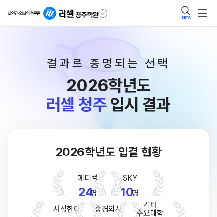
BETA
결과로 증명되는 선택
2026학년도
러셀 청주
입시 결과
2026학년도 입결 현황
메디컬
SKY
24
10
명
명
기타
서성한이
중경외시
주요대학