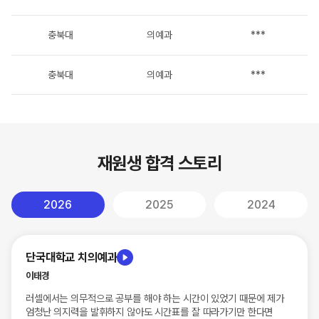
충북대
의예과
***
충북대
의예과
***
건양대(대전)
의학과
***
단국대(천안)
치의예과
***
재원생 합격 스토리
단국대(천안)
치의예과
***
2026
2025
2024
단국대(천안)
치의예과
***
단국대학교 치의예과
세명대
한의예과
***
이태경
러셀에서는 의무적으로 공부를 해야 하는 시간이 있었기 때문에 제가
엄청난 의지력을 발휘하지 않아도 시간표를 잘 따라가기만 한다면
세명대
한의예과
***