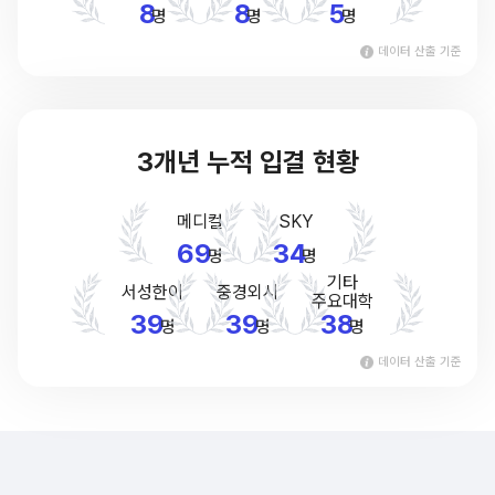
8
8
5
명
명
명
데이터 산출 기준
3개년 누적 입결 현황
메디컬
SKY
69
34
명
명
기타
서성한이
중경외시
주요대학
39
39
38
명
명
명
데이터 산출 기준