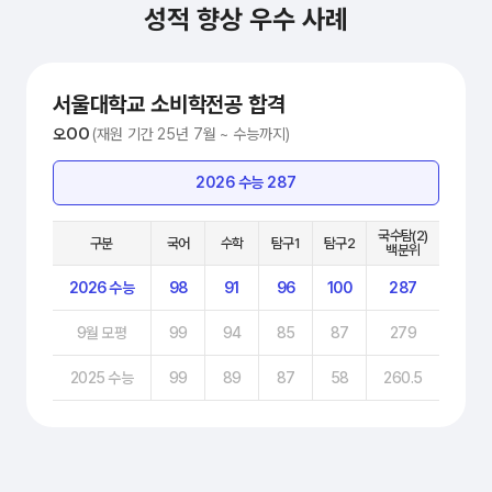
성적 향상 우수 사례
서울대학교 소비학전공 합격
오OO
(재원 기간 25년 7월 ~ 수능까지)
2026 수능 287
국수탐(2)
구분
국어
수학
탐구1
탐구2
백분위
2026 수능
98
91
96
100
287
9월 모평
99
94
85
87
279
2025 수능
99
89
87
58
260.5