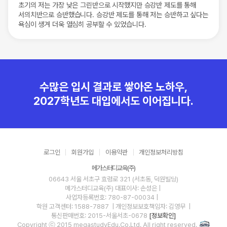
초기의 저는 가장 낮은 그린반으로 시작했지만 승강반 제도를 통해
서의치반으로 승반했습니다. 승강반 제도를 통해 저는 승반하고 싶다는
욕심이 생겨 더욱 열심히 공부할 수 있었습니다.
충북대
제약학과
***
충남대
수의예과
***
충남대
수의예과
***
수많은 입시 결과로 쌓아온 노하우,
2027학년도 대입에서도 이어집니다.
서울대
소비자학전공
***
서울대
첨단융합학부
***
로그인
회원가입
이용약관
개인정보처리방침
서울대
첨단융합학부
***
메가스터디교육(주)
06643 서울 서초구 효령로 321 (서초동, 덕원빌딩)
메가스터디교육(주)
대표이사: 손성은 |
연세대(서울)
간호학과
***
사업자등록번호: 780-87-00034
|
학원 고객센터: 1588-7887
| 개인정보보호책임자: 김영무
|
통신판매번호: 2015-서울서초-0678
[정보확인]
연세대(서울)
경영학과
***
Copyright ⓒ 2015 megastudyEdu.Co.Ltd. All right reserved.