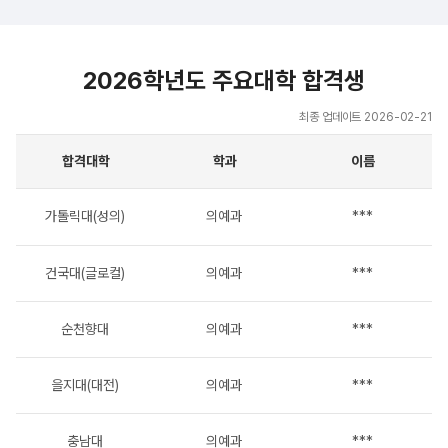
2026학년도 주요대학 합격생
최종 업데이트 2026-02-21
합격대학
학과
이름
가톨릭대(성의)
의예과
***
건국대(글로컬)
의예과
***
순천향대
의예과
***
을지대(대전)
의예과
***
충남대
의예과
***