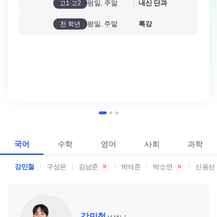
평일, 주말
내신 단과
고1·고2
평일, 주말
특강
전 학년
국어
수학
영어
사회
과학
강민철
구성은
김남준
박석준
박소연
신용선
N
N
강민철