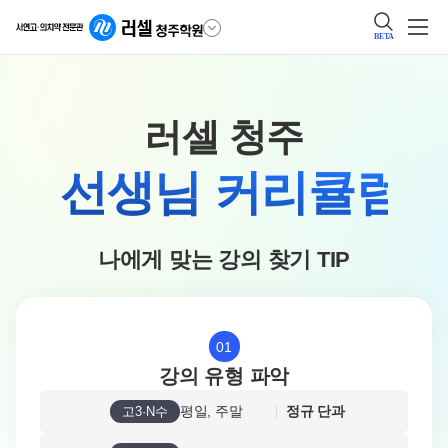
BETA
러셀 청주
선생님 커리큘럼
나에게 맞는 강의 찾기 TIP
01
강의 유형 파악
평일, 주말
정규 단과
고3·N수