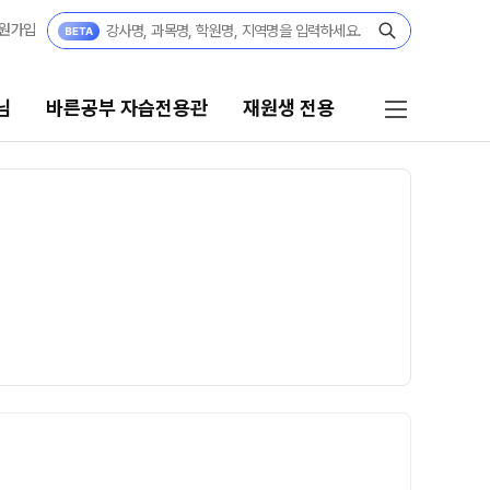
원가입
님
바른공부 자습전용관
재원생 전용
 자습전용관
재원생 전용
자습전용관
온라인 신청
편리한 온라인 서비스
모의고사
정규반
재원생 콘텐츠
 정규반
N
OMEGA 모의고사
전국 대단위 실전 모의고사
·중3
메가X대성 더 프리미엄 모의고사
쿨
N