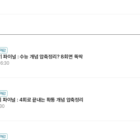
과학탐구
논술
2026 입시
수마감
 찍기 파이널 : 수능 개념 압축정리? 8회면 뚝딱
16:30
수마감
기 파이널 : 4회로 끝내는 확통 개념 압축정리
:30
수마감