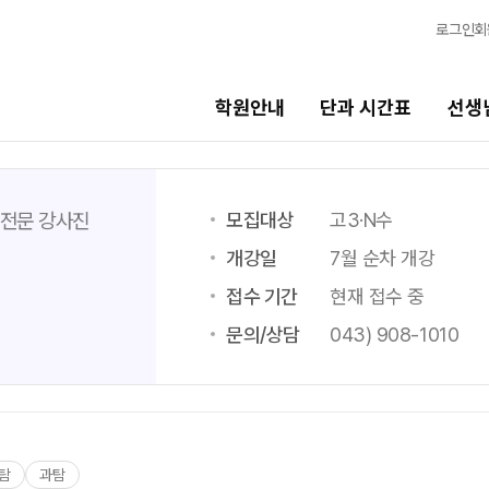
로그인
회
학원안내
단과 시간표
선생
선생님
바른공부
모집대상
고3·N수
 전문 강사진
시스템
선생님 커리큘럼
바른공부 
개강일
7월 순차 개강
접수 기간
현재 접수 중
선생님
N수
문의/상담
043) 908-1010
전체
2027 N수 
국어
2027 반수반
수학
2027 파이널
영어
고3·고2·고1
N
사회탐구
탐
과탐
2027 윈터스