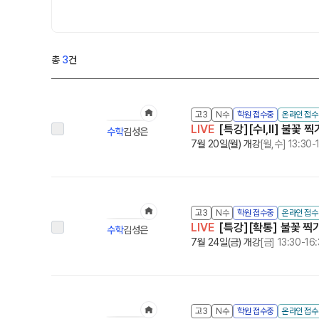
온라인 상담
추석 집중 특강
N
방문상담 예약
원장과 소통하기
총
3
건
설명회·공개특강
학원 시설
고3
N수
학원 접수중
온라인 접
LIVE
[특강][수I,II] 불꽃
수학
김성은
위치안내
7월 20일(월) 개강
[월,수] 13:30-
고3
N수
학원 접수중
온라인 접
LIVE
[특강][확통] 불꽃 찍
수학
김성은
7월 24일(금) 개강
[금] 13:30-16
고3
N수
학원 접수중
온라인 접