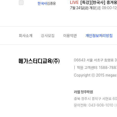
LIVE
[특강][한국사] 흥겨웅
한국사
김종웅
7월 24일(금) 개강
[금] 09:00-12
회사소개
강사모집
이용약관
개인정보처리방침
06643 서울 서초구 효령로 3
|
학원 고객센터: 1588-788
Copyright ⓒ 2015 megastu
러셀 청주학원
충북 청주시 흥덕구 서현로 60,
문의전화: 043-908-1010
blog
youtube
insta