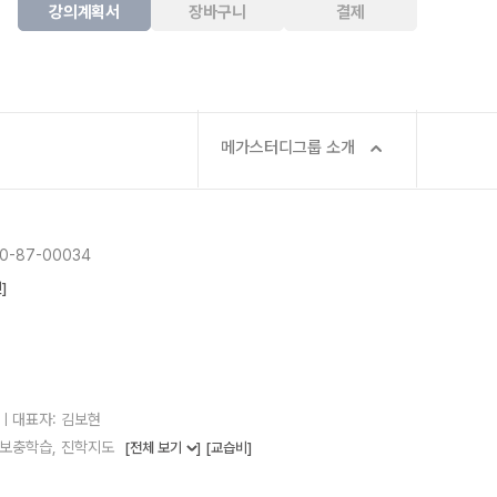
강의계획서
장바구니
결제
메가스터디그룹 소개
-87-00034
]
25ㅣ대표자: 김보현
, 보충학습, 진학지도
[전체 보기
]
[교습비]