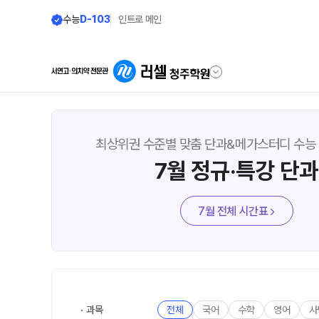
수능
D-103
인트로 메인
학원안내
단과 시간표
최상위권 수준별 맞춤 단과&메가스터디 수능
7월 정규·특강 단과
원장 인사말
LIVE 단과 집단 학습 
공지사항
나와 맞는 강좌 찾기
7월 전체 시간표
학원 소개
2026년 시간표
주간 식단표
8월 정규·특강 단과
셔틀버스 안내
대학별 논술 파이널 특강
N
8~9월 중간고사 대비 강좌
학원 상담
과목
전체
국어
수학
영어
사
9월 정규·특강 단과
N