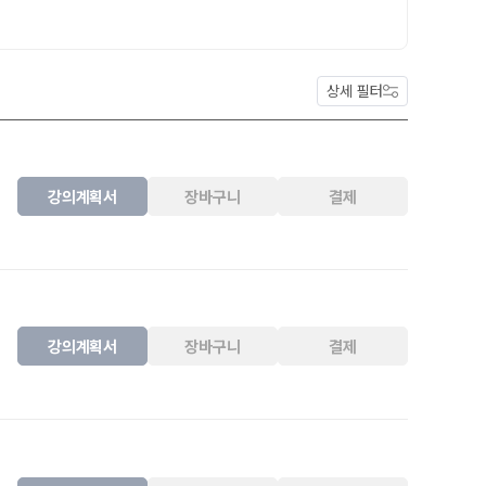
ALPHA 모의고사
 결과
수학 아이젠
통합사회·과학 학평 대비
상세 필터
2026년 모의고사 일정
2026 수능 적중 문항
재원생 특별 혜택
강의계획서
장바구니
결제
메가패스 특별 지원
메가 스마트 리포트
실시간 질문답변 앱 QUBE
강의계획서
장바구니
결제