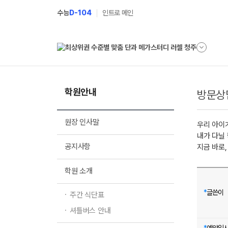
수능
D-104
인트로 메인
학원안내
방문상
원장 인사말
우리 아이
내가 다닐
공지사항
지금 바로
학원 소개
*
글쓴이
주간 식단표
셔틀버스 안내