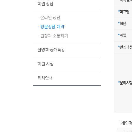
*
예약일
학원 상담
*
학교명
온라인 상담
*
학년
방문상담 예약
*
계열
원장과 소통하기
*
관심과
설명회·공개특강
학원 시설
위치안내
*
문의사
｜개인정