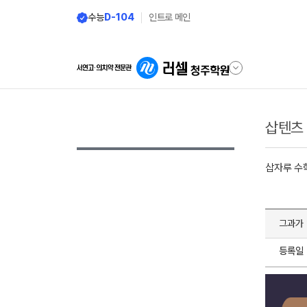
수능
D-104
인트로 메인
삽텐츠
삽자루 수
그과가 
등록일