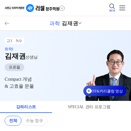
BETA
과학
김재권
고3
N수
화학I
김재권
선생님
프로필
Compact 개념
& 고효율 문풀
OT&커리큘럼 영상
강좌리스트
SPECIAL 관리 프로그램
전체
수능 정규