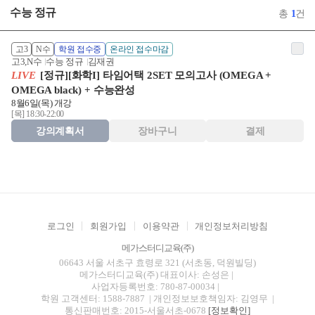
수능 정규
총
1
건
고3
N수
학원 접수중
온라인 접수마감
고3,N수
수능 정규
김재권
LIVE
[정규][화학I] 타임어택 2SET 모의고사 (OMEGA +
OMEGA black) + 수능완성
8월6일(목) 개강
[목] 18:30-22:00
강의계획서
장바구니
결제
로그인
회원가입
이용약관
개인정보처리방침
메가스터디교육(주)
06643 서울 서초구 효령로 321 (서초동, 덕원빌딩)
메가스터디교육(주)
대표이사: 손성은 |
사업자등록번호: 780-87-00034
|
학원 고객센터: 1588-7887
| 개인정보보호책임자: 김영무
|
통신판매번호: 2015-서울서초-0678
[정보확인]