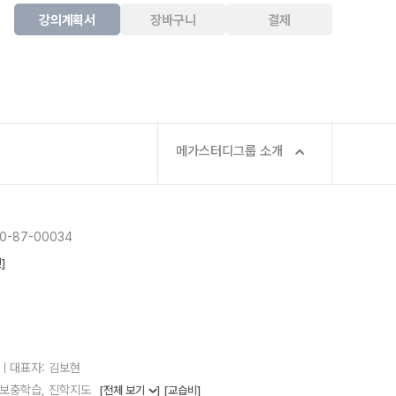
강의계획서
장바구니
결제
메가스터디그룹 소개
-87-00034
]
25ㅣ대표자: 김보현
, 보충학습, 진학지도
[전체 보기
]
[교습비]