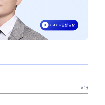
ALPHA 모의고사
 결과
수학 아이젠
통합사회·과학 학평 대비
2026년 모의고사 일정
OT&커리큘럼 영상
2026 수능 적중 문항
재원생 특별 혜택
메가패스 특별 지원
메가 스마트 리포트
실시간 질문답변 앱 QUBE
총
1
건