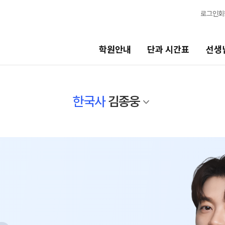
로그인
회
학원안내
단과 시간표
선생
선생님
바른공부
한국사
김종웅
시스템
선생님 커리큘럼
바른공부 
선생님
N수
전체
2027 N수 
국어
2027 반수반
수학
2027 파이널
영어
고3·고2·고1
N
사회탐구
2027 윈터스