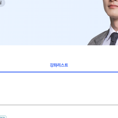
필
과학탐구
논술
2026 입시
강좌리스트