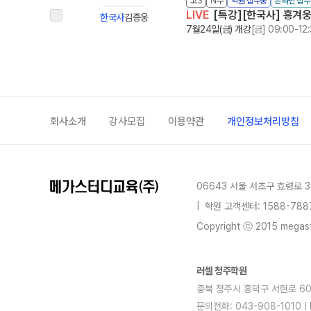
고3
N수
학원 접수중
온라인 접
LIVE
[특강][한국사] 흥겨웅
한국사
김종웅
7월24일(금) 개강
[금] 09:00-12
회사소개
강사모집
이용약관
개인정보처리방침
06643 서울 서초구 효령로 3
|
학원 고객센터: 1588-788
Copyright ⓒ 2015 megastu
러셀 청주학원
충북 청주시 흥덕구 서현로 60,
문의전화: 043-908-1010