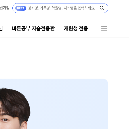
원가입
님
바른공부 자습전용관
재원생 전용
 자습전용관
재원생 전용
자습전용관
온라인 신청
편리한 온라인 서비스
모의고사
정규반
재원생 콘텐츠
 정규반
N
OMEGA 모의고사
전국 대단위 실전 모의고사
·중3
메가X대성 더 프리미엄 모의고사
쿨
N