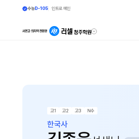
수능
D-105
인트로 메인
학원안내
단과 시간표
원장 인사말
LIVE 단과 집단 학습 
공지사항
나와 맞는 강좌 찾기
학원 소개
2026년 시간표
주간 식단표
8월 정규·특강 단과
고1
고2
고3
N수
셔틀버스 안내
대학별 논술 파이널 특강
N
한국사
8~9월 중간고사 대비 강좌
학원 상담
9월 정규·특강 단과
N