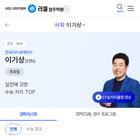
BETA
사회
이기상
고3
N수
한국지리·세계지리
이기상
선생님
프로필
실전에 강한
수능 지리 TOP
OT&커리큘럼 영상
강좌리스트
SPECIAL 관리 프로그램
전체
수능 정규