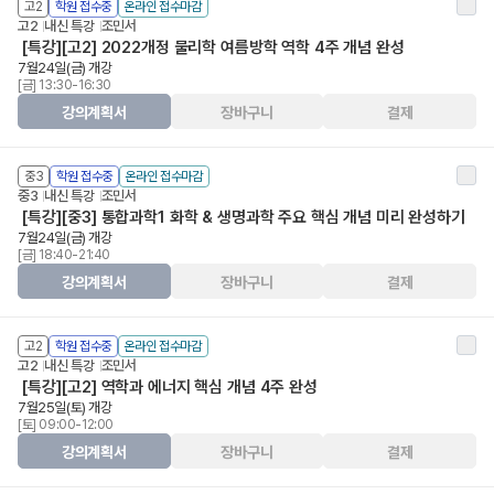
고2
학원 접수중
온라인 접수마감
고2
내신 특강
조민서
[특강][고2] 2022개정 물리학 여름방학 역학 4주 개념 완성
7월24일(금) 개강
[금] 13:30-16:30
강의계획서
장바구니
결제
중3
학원 접수중
온라인 접수마감
중3
내신 특강
조민서
[특강][중3] 통합과학1 화학 & 생명과학 주요 핵심 개념 미리 완성하기
7월24일(금) 개강
[금] 18:40-21:40
강의계획서
장바구니
결제
고2
학원 접수중
온라인 접수마감
고2
내신 특강
조민서
[특강][고2] 역학과 에너지 핵심 개념 4주 완성
7월25일(토) 개강
[토] 09:00-12:00
강의계획서
장바구니
결제