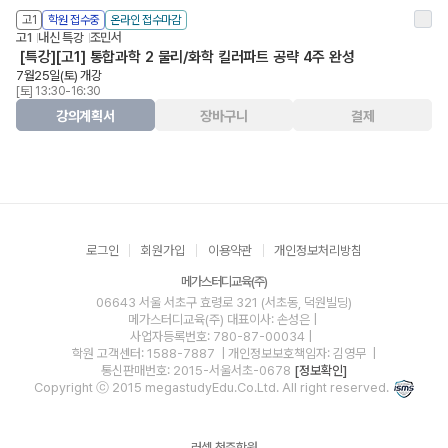
고1
학원 접수중
온라인 접수마감
고1
내신 특강
조민서
[특강][고1] 통합과학 2 물리/화학 킬러파트 공략 4주 완성
7월25일(토) 개강
[토] 13:30-16:30
강의계획서
장바구니
결제
로그인
회원가입
이용약관
개인정보처리방침
메가스터디교육(주)
06643 서울 서초구 효령로 321 (서초동, 덕원빌딩)
메가스터디교육(주)
대표이사: 손성은 |
사업자등록번호: 780-87-00034
|
학원 고객센터: 1588-7887
| 개인정보보호책임자: 김영무
|
통신판매번호: 2015-서울서초-0678
[정보확인]
Copyright ⓒ 2015 megastudyEdu.Co.Ltd. All right reserved.
러셀 청주학원