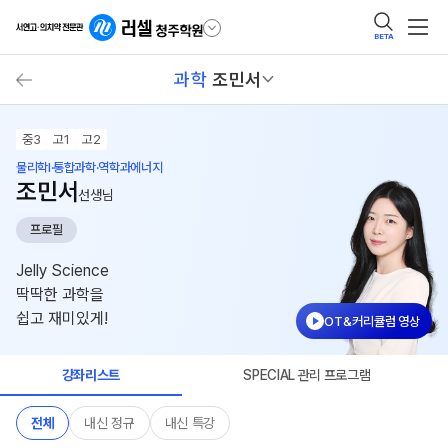
BETA
과학
조민서
중3
고1
고2
물리학I·통합과학·역학과에너지
조민서
선생님
프로필
Jelly Science
딱딱한 과학을
쉽고 재미있게!
OT&커리큘럼 영상
강좌리스트
SPECIAL 관리 프로그램
전체
내신 정규
내신 특강