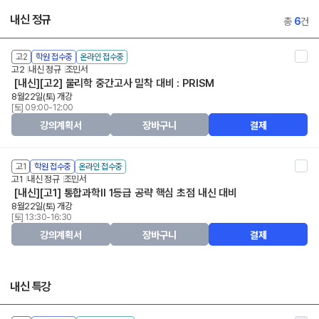
내신 정규
총
6
건
고2
학원 접수중
온라인 접수중
고2
내신 정규
조민서
[내신][고2] 물리학 중간고사 밀착 대비 : PRISM
8월22일(토) 개강
[토] 09:00-12:00
강의계획서
장바구니
결제
고1
학원 접수중
온라인 접수중
고1
내신 정규
조민서
[내신][고1] 통합과학II 1등급 공략 핵심 초점 내신 대비
8월22일(토) 개강
[토] 13:30-16:30
강의계획서
장바구니
결제
내신 특강