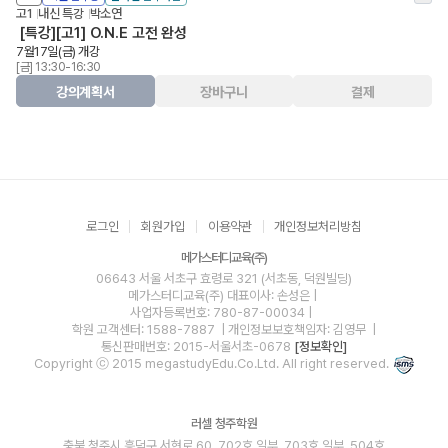
고1
내신 특강
박소연
[특강][고1] O.N.E 고전 완성
7월17일(금) 개강
[금] 13:30-16:30
강의계획서
장바구니
결제
로그인
회원가입
이용약관
개인정보처리방침
메가스터디교육(주)
06643 서울 서초구 효령로 321 (서초동, 덕원빌딩)
메가스터디교육(주)
대표이사: 손성은 |
사업자등록번호: 780-87-00034
|
학원 고객센터: 1588-7887
| 개인정보보호책임자: 김영무
|
통신판매번호: 2015-서울서초-0678
[정보확인]
Copyright ⓒ 2015 megastudyEdu.Co.Ltd. All right reserved.
러셀 청주학원
충북 청주시 흥덕구 서현로 60, 702호 일부, 703호 일부, 504호