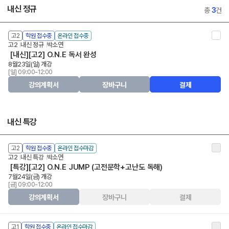
내신 정규
총
3
건
고2
학원 접수중
온라인 접수중
고2
내신 정규
박소연
[내신][고2] O.N.E 독서 완성
8월23일(일) 개강
[일] 09:00-12:00
강의계획서
장바구니
결제
내신 특강
고2
학원 접수중
온라인 접수마감
고2
내신 특강
박소연
[특강][고2] O.N.E JUMP (고전문학+고난도 독해)
7월24일(금) 개강
[금] 09:00-12:00
강의계획서
장바구니
결제
고1
학원 접수중
온라인 접수마감