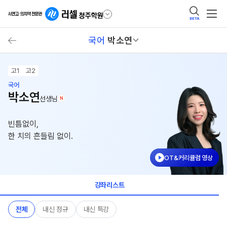
BETA
국어
박소연
고1
고2
국어
박소연
선생님
N
빈틈없이,
한 치의 흔들림 없이.
OT&커리큘럼 영상
강좌리스트
전체
내신 정규
내신 특강