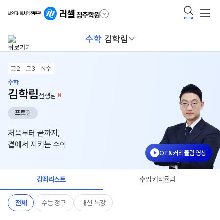
BETA
수학
김학림
고2
고3
N수
수학
김학림
선생님
N
프로필
처음부터 끝까지,
곁에서 지키는 수학
OT&커리큘럼 영상
강좌리스트
수업 커리큘럼
전체
수능 정규
내신 특강