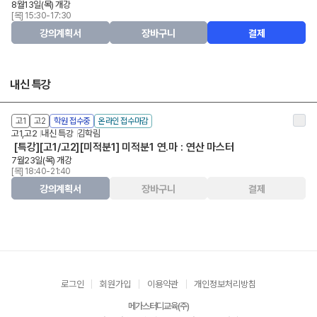
8월13일(목) 개강
[목] 15:30-17:30
강의계획서
장바구니
결제
내신 특강
고1
고2
학원 접수중
온라인 접수마감
고1,고2
내신 특강
김학림
[특강][고1/고2][미적분1] 미적분1 연.마 : 연산 마스터
7월23일(목) 개강
[목] 18:40-21:40
강의계획서
장바구니
결제
로그인
회원가입
이용약관
개인정보처리방침
메가스터디교육(주)