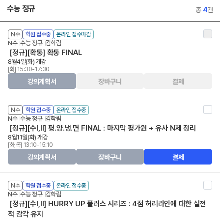
수능 정규
총
4
건
N수
학원 접수중
온라인 접수마감
N수
수능 정규
김학림
[정규][확통] 확통 FINAL
8월4일(화) 개강
[화] 15:30-17:30
강의계획서
장바구니
결제
N수
학원 접수중
온라인 접수중
N수
수능 정규
김학림
[정규][수I,II] 평.양.냉.면 FINAL : 마지막 평가원 + 유사 N제 정리
8월11일(화) 개강
[화,목] 13:10-15:10
강의계획서
장바구니
결제
N수
학원 접수중
온라인 접수중
N수
수능 정규
김학림
[정규][수I,II] HURRY UP 플러스 시리즈 : 4점 허리라인에 대한 실전
적 감각 유지