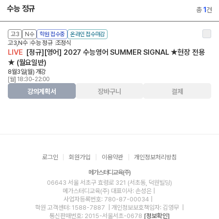
수능 정규
총
1
건
고3
N수
학원 접수중
온라인 접수마감
고3,N수
수능 정규
조정식
LIVE
[정규][영어] 2027 수능영어 SUMMER SIGNAL ★현장 전용
★ (월요일반)
8월3일(월) 개강
[월] 18:30-22:00
강의계획서
장바구니
결제
로그인
회원가입
이용약관
개인정보처리방침
메가스터디교육(주)
06643 서울 서초구 효령로 321 (서초동, 덕원빌딩)
메가스터디교육(주)
대표이사: 손성은 |
사업자등록번호: 780-87-00034
|
학원 고객센터: 1588-7887
| 개인정보보호책임자: 김영무
|
통신판매번호: 2015-서울서초-0678
[정보확인]