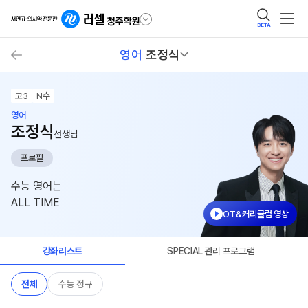
BETA
영어
조정식
고3
N수
영어
조정식
선생님
프로필
수능 영어는
ALL TIME
OT&커리큘럼 영상
강좌리스트
SPECIAL 관리 프로그램
전체
수능 정규