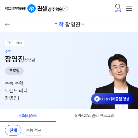
BETA
수학
장영진
고3
N수
수학
장영진
선생님
프로필
수능 수학
트렌드 리더
장영진!
OT&커리큘럼 영상
강좌리스트
SPECIAL 관리 프로그램
전체
수능 정규