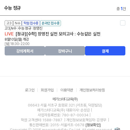
수능 정규
총
1
건
고3
N수
학원 접수중
온라인 접수중
고3,N수
수능 정규
장영진
LIVE
[정규][수학] 장영진 실전 모의고사 : 수능같은 실전
8월10일(월) 개강
[월] 18:30-22:00
강의계획서
장바구니
결제
로그인
회원가입
이용약관
개인정보처리방침
메가스터디교육(주)
06643 서울 서초구 효령로 321 (서초동, 덕원빌딩)
메가스터디교육(주)
대표이사: 손성은 |
사업자등록번호: 780-87-00034
|
학원 고객센터: 1588-7887
| 개인정보보호책임자: 김영무
|
통신판매번호: 2015-서울서초-0678
[정보확인]
Copyright ⓒ 2015 megastudyEdu.Co.Ltd. All right reserved.