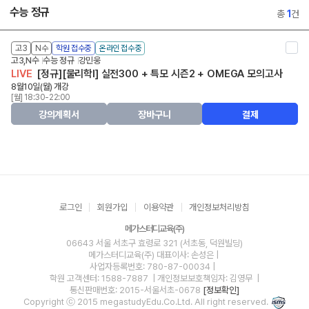
수능 정규
총
1
건
고3
N수
학원 접수중
온라인 접수중
고3,N수
수능 정규
강민웅
LIVE
[정규][물리학I] 실전300 + 특모 시즌2 + OMEGA 모의고사
8월10일(월) 개강
[월] 18:30-22:00
강의계획서
장바구니
결제
로그인
회원가입
이용약관
개인정보처리방침
메가스터디교육(주)
06643 서울 서초구 효령로 321 (서초동, 덕원빌딩)
메가스터디교육(주)
대표이사: 손성은 |
사업자등록번호: 780-87-00034
|
학원 고객센터: 1588-7887
| 개인정보보호책임자: 김영무
|
통신판매번호: 2015-서울서초-0678
[정보확인]
Copyright ⓒ 2015 megastudyEdu.Co.Ltd. All right reserved.