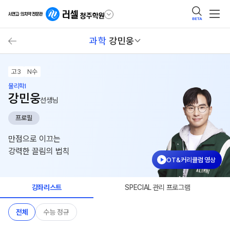
BETA
과학
강민웅
고3
N수
물리학I
강민웅
선생님
프로필
만점으로 이끄는
강력한 끌림의 법칙
OT&커리큘럼 영상
강좌리스트
SPECIAL 관리 프로그램
전체
수능 정규