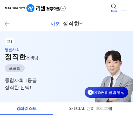
BETA
사회
정직한
고1
통합사회
정직한
선생님
프로필
통합사회 1등급
정직한 선택!
OT&커리큘럼 영상
강좌리스트
SPECIAL 관리 프로그램