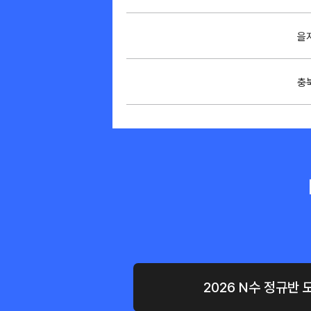
을
충
순천
충
건
건
2026 N수 정규반