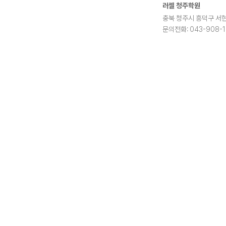
러셀 청주학원
경상
충북 청주시 흥덕구 서현로
문의전화: 043-908-
충
blog
youtube
insta
숙명
대구가
제
경
제