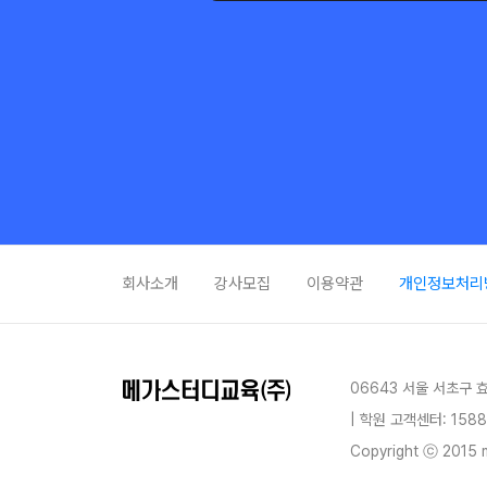
경
세
세
대
회사소개
강사모집
이용약관
개인정보처리
동국대(
부
06643 서울 서초구 
| 학원 고객센터: 1588
경
Copyright ⓒ 2015 m