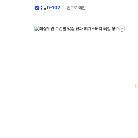
수능
D-102
인트로 메인
202
의예과
1
러