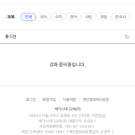
과목
전체
국어
수학
영어
사탐
과탐
한국사
총
0
건
강좌 준비중입니다.
로그인
회원가입
이용약관
개인정보처리방침
메가스터디교육(주)
06643 서울 서초구 효령로 321 (서초동, 덕원빌딩)
메가스터디교육(주)
대표이사: 손성은 |
사업자등록번호: 780-87-00034
|
학원 고객센터: 1588-7887
| 개인정보보호책임자: 김영무
|