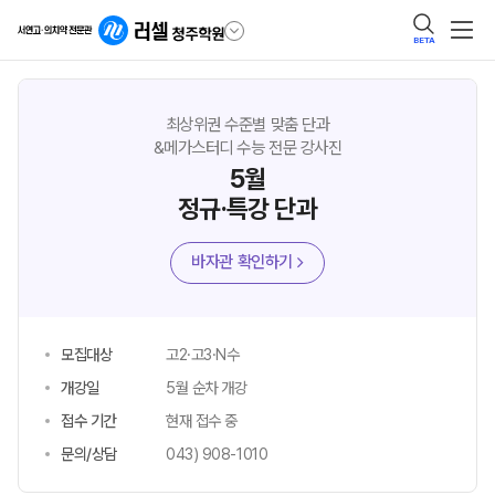
BETA
최상위권 수준별 맞춤 단과
&메가스터디 수능 전문 강사진
5월
정규·특강 단과
바자관 확인하기
모집대상
고2·고3·N수
개강일
5월 순차 개강
접수 기간
현재 접수 중
문의/상담
043) 908-1010