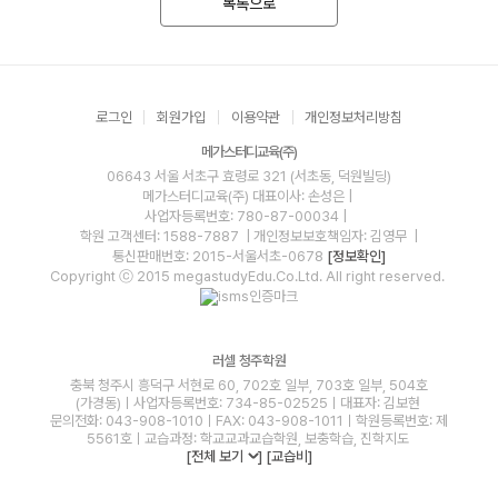
목록으로
로그인
회원가입
이용약관
개인정보처리방침
메가스터디교육(주)
06643 서울 서초구 효령로 321 (서초동, 덕원빌딩)
메가스터디교육(주)
대표이사: 손성은 |
사업자등록번호: 780-87-00034
|
학원 고객센터: 1588-7887
| 개인정보보호책임자: 김영무
|
통신판매번호: 2015-서울서초-0678
[정보확인]
Copyright ⓒ 2015 megastudyEdu.Co.Ltd. All right reserved.
러셀 청주학원
충북 청주시 흥덕구 서현로 60, 702호 일부, 703호 일부, 504호
(가경동)ㅣ사업자등록번호: 734-85-02525ㅣ대표자: 김보현
문의전화: 043-908-1010ㅣFAX: 043-908-1011ㅣ학원등록번호: 제
5561호ㅣ교습과정: 학교교과교습학원, 보충학습, 진학지도
[전체 보기
]
[교습비]
blog
youtube
insta