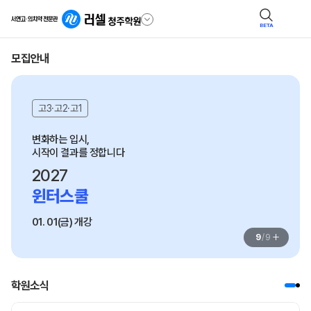
BETA
모집안내
고3·고2·고1
변화하는 입시,

시작이 결과를 정합니다
2027
윈터스쿨
01. 01(금) 개강
+
9
/
9
학원소식