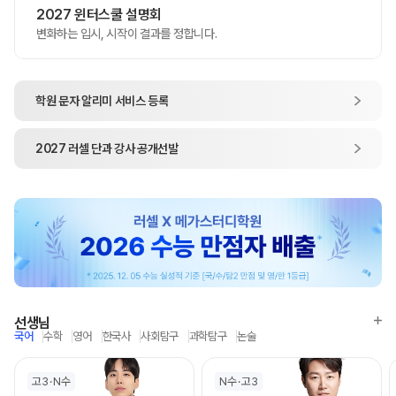
2027 윈터스쿨 설명회
변화하는 입시, 시작이 결과를 정합니다.
학원 문자 알리미
서비스 등록
2027
러셀 단과
강사 공개선발
선생님
국어
수학
영어
한국사
사회탐구
과학탐구
논술
고3
N수
N수
고3