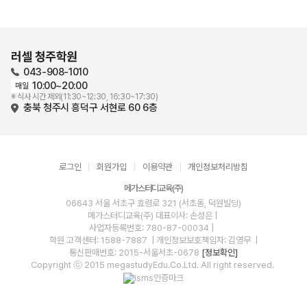
러셀 청주학원
043-908-1010
10:00~20:00
매일
※ 식사 시간 제외(11:30~12:30, 16:30~17:30)
충북 청주시 흥덕구 서현로 60 6층
로그인
회원가입
이용약관
개인정보처리방침
메가스터디교육(주)
06643 서울 서초구 효령로 321 (서초동, 덕원빌딩)
메가스터디교육(주)
대표이사: 손성은 |
사업자등록번호: 780-87-00034
|
학원 고객센터: 1588-7887
| 개인정보보호책임자: 김영무
|
통신판매번호: 2015-서울서초-0678
[정보확인]
Copyright ⓒ 2015 megastudyEdu.Co.Ltd. All right reserved.