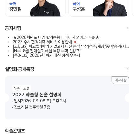
국어
국어
강민철
구성은
모바일이동
모바일이동
공지사항
★2026학년도 대입 합격현황｜ 메이저 의예과 배출!★
2027 수시 합격예측 서비스 이용안내
N
[고1/고2] 학교별 1학기 기말고사 내신 분석 영상(청주/세광/중여/흥덕/서원/교원대부고)
[N수] 8월 전대실모 해설 특강 수학 신성규T
[중3-고3] 2026년 1학기 내신 성적 우수자
설명회·공개특강
예약마감
N수
고3
2027 약술형 논술 설명회
일시
2026. 08. 08(토) 오후 2시
장소
러셀 청주학원 7층
학습콘텐츠